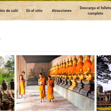
Nuestros artículos de viaje
NUESTRO EQUIPO
Contáctenos
Laos
Tailandia
Birmania
Descarga el folleto
tes de salir
En el sitio
Atracciones
completo
A