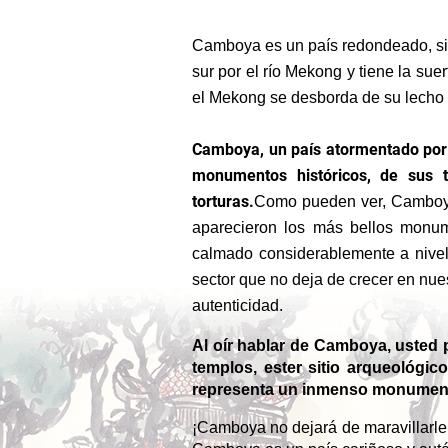
Camboya es un país redondeado, situ
sur por el río Mekong y tiene la sue
el Mekong se desborda de su lecho e
Camboya, un país atormentado por l
monumentos históricos, de sus t
torturas.
Como pueden ver, Camboya ti
aparecieron los más bellos monu
calmado considerablemente a nivel 
sector que no deja de crecer en nues
autenticidad.
Al oír hablar de Camboya, usted 
templos, ester sitio arqueológic
representa un inmenso monumento
¡Camboya no dejará de maravillarle