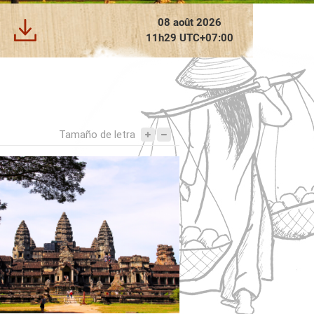
Tony DUONG - Empresario
Que piensan de nosotros
Solicitud de presupuesto
G
Yunnan
Bali
Nepal
08 août 2026
11h29 UTC+07:00
Tamaño de letra