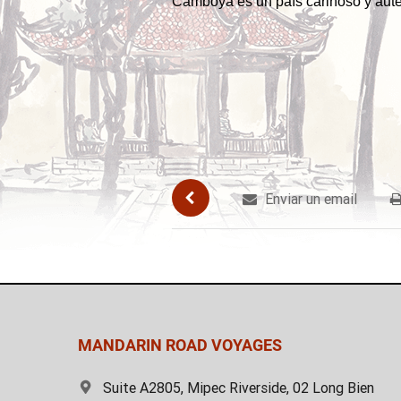
Camboya es un país cariñoso y autén
Enviar un email
MANDARIN ROAD VOYAGES
Suite A2805, Mipec Riverside, 02 Long Bien