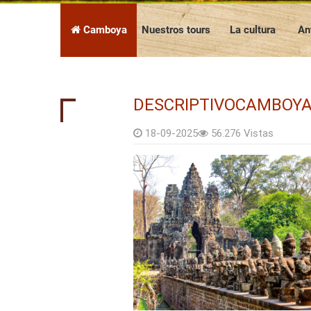
Presentación de la empresa
Preguntas frecuentes
Las noticias
Vietnam
Camboya
Camboya
Nuestros tours
La cultura
An
DESCRIPTIVOCAMBOY
18-09-2025
56.276 Vistas