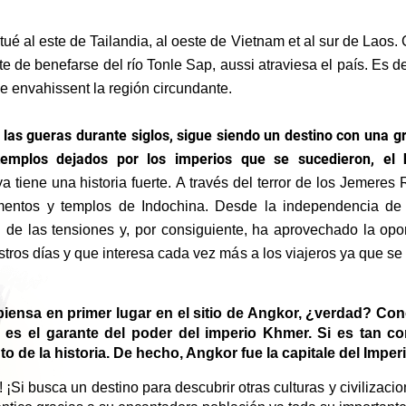
é al este de Tailandia, al oeste de Vietnam et al sur de Laos.
rte de benefarse del río Tonle Sap, aussi atraviesa el país.
Es de
 envahissent la región circundante.
as gueras durante siglos, sigue siendo un destino con una gr
emplos dejados por los imperios que se sucedieron, el h
ene una historia fuerte. A través del terror de los Jemeres Ro
mentos y templos de Indochina. Desde la independencia de
de las tensiones y, por consiguiente, ha aprovechado la opor
tros días y que interesa cada vez más a los viajeros ya que se 
piensa en primer lugar en el sitio de Angkor, ¿verdad?
Cono
o es el garante del poder del imperio Khmer.
Si es tan c
 de la historia.
De hecho, Angkor fue la capitale del Imperi
!
¡Si busca un destino para descubrir otras culturas y civilizacion