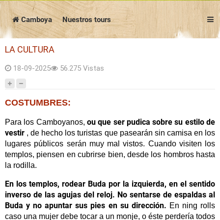
Vietnam
Camboya
Laos
Tailandia
Las noticias
Nuestros artículos de viaje
Camboya
Nuestros tours
Preguntas frecuentes
Contáctenos
LA CULTURA
La cultura
18-09-2025
56.275 Vistas
Antes de salir
En el sitio
COSTUMBRES:
Atracciones
ou que ser pudica sobre su estilo de
Para los Camboyanos,
Descarga el folleto completo
vestir
, de hecho los turistas que pasearán sin camisa en los
lugares públicos serán muy mal vistos.
Cuando visiten los
templos, piensen en cubrirse bien, desde los hombros hasta
la rodilla.
En los templos, rodear Buda por la izquierda, en el sentido
inverso de las agujas del reloj.
No sentarse de espaldas al
Buda y no apuntar sus pies en su dirección.
En ning rolls
caso una mujer debe tocar a un monje, o éste perdería todos