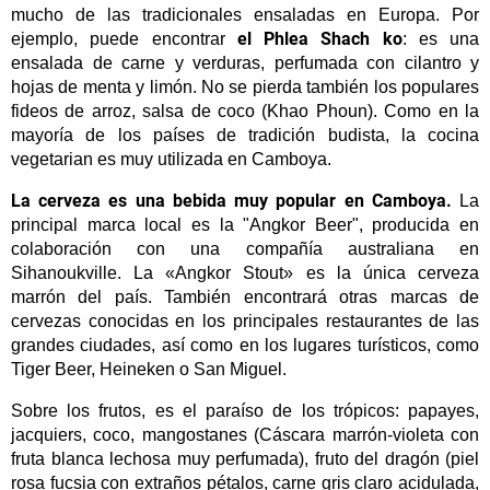
mucho de las tradicionales ensaladas en Europa. Por
el Phlea Shach ko
ejemplo, puede encontrar
: es una
ensalada de carne y verduras, perfumada con cilantro y
hojas de menta y limón. No se pierda también los populares
fideos de arroz, salsa de coco (Khao Phoun). Como en la
mayoría de los países de tradición budista, la cocina
vegetarian es muy utilizada en Camboya.
La cerveza es una bebida muy popular en Camboya.
La
principal marca local es la "Angkor Beer", producida en
colaboración con una compañía australiana en
Sihanoukville. La «Angkor Stout» es la única cerveza
marrón del país. También encontrará otras marcas de
cervezas conocidas en los principales restaurantes de las
grandes ciudades, así como en los lugares turísticos, como
Tiger Beer, Heineken o San Miguel.
Sobre los frutos, es el paraíso de los trópicos: papayes,
jacquiers, coco, mangostanes (Cáscara marrón-violeta con
fruta blanca lechosa muy perfumada), fruto del dragón (piel
rosa fucsia con extraños pétalos, carne gris claro acidulada,