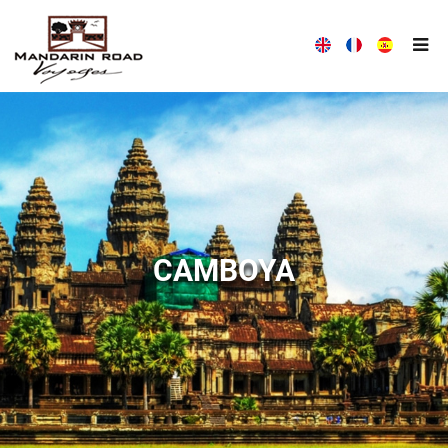
LA CASA MANDARIN ROAD VOYAGES
¡CON MANDARIN ROAD VOYAGES, VIAJES DIFERENTEMENTE!
CAMBOYA
TODAS LAS NOTICIAS MANDARIN ROAD VOYAGES
MANDARIN ROAD VOYAGES SIEMPRE EN TU ESCUCHAR
Presentación de la empresa
NUESTRO EQUIPO